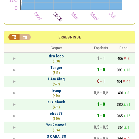


ERGEBNISSE
Gegner
Ergebnis
Rang
tiro loco
1 - 1
406
-3
(368)
Tanger
1 - 0
393
13
(319)
I Am King
0 - 1
404
-11
(527)
Ivanp
0,5 - 0,5
401
3
(466)
auxisback
1 - 0
380
21
(489)
elisa78
1 - 0
365
15
(350)
You2move2
0,5 - 0,5
364
1
(386)
O CARA_38
0,5 - 0,5
366
-2