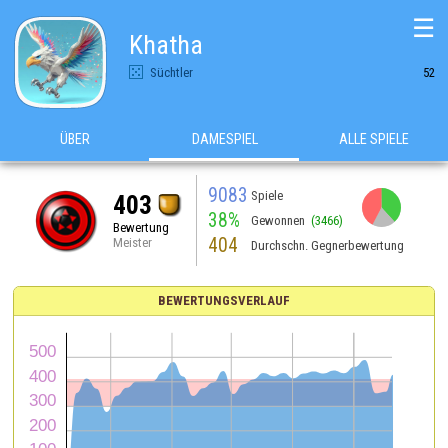
☰
Khatha
Süchtler
52
ÜBER
DAMESPIEL
ALLE SPIELE
9083
Spiele
403
38%
Gewonnen
(3466)
Bewertung
404
Meister
Durchschn. Gegnerbewertung
BEWERTUNGSVERLAUF