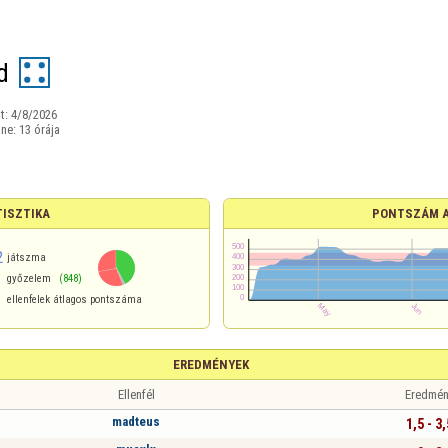
d
t:
4/8/2026
ine:
13 órája
TISZTIKA
PONTSZÁM 
2
játszma
győzelem
(848)
ellenfelek átlagos pontszáma
EREDMÉNYEK
Ellenfél
Eredmén
madteus
1,5 - 3,