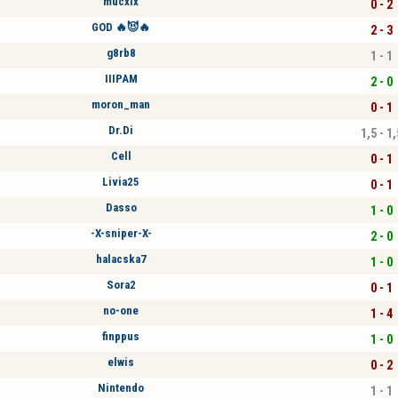
mucxlx
0 - 2
GOD 🔥😈🔥
2 - 3
g8rb8
1 - 1
IIIPAM
2 - 0
moron_man
0 - 1
Dr.Di
1,5 - 1,
Cell
0 - 1
Livia25
0 - 1
Dasso
1 - 0
-X-sniper-X-
2 - 0
halacska7
1 - 0
Sora2
0 - 1
no-one
1 - 4
finppus
1 - 0
elwis
0 - 2
Nintendo
1 - 1