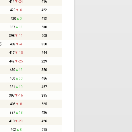
414
-24
416
420
-6
422
420
0
413
387
33
530
398
-11
508
5
402
-4
350
417
-15
444
442
-25
229
430
12
350
400
30
486
381
19
457
397
-16
395
405
-8
525
387
18
436
410
-23
426
402
8
515