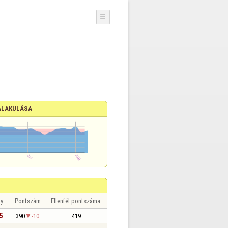
☰
ALAKULÁSA
y
Pontszám
Ellenfél pontszáma
5
390
-10
419