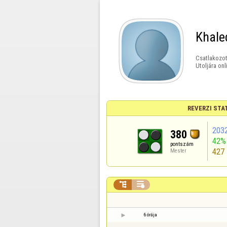
Khale
Csatlakozot
Utoljára onl
REVERZI STA
203
380
42%
pontszám
427
Mester


6 órája