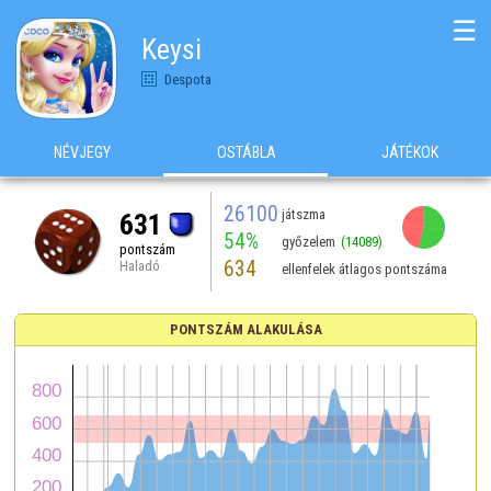
☰
Keysi
Despota
NÉVJEGY
OSTÁBLA
JÁTÉKOK
26100
játszma
631
54%
győzelem
(14089)
pontszám
634
Haladó
ellenfelek átlagos pontszáma
PONTSZÁM ALAKULÁSA