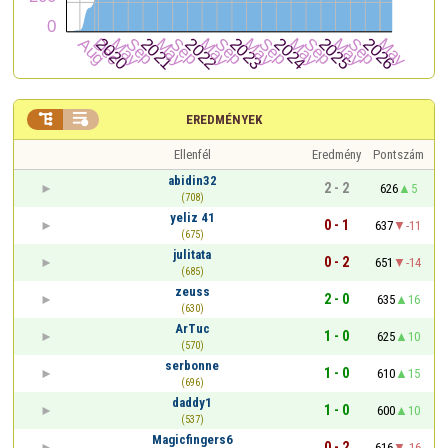


EREDMÉNYEK
Ellenfél
Eredmény
Pontszám
abidin32
2 - 2
626
5
(708)
yeliz 41
0 - 1
637
-11
(675)
julitata
0 - 2
651
-14
(685)
zeuss
2 - 0
635
16
(630)
ArTuc
1 - 0
625
10
(570)
serbonne
1 - 0
610
15
(696)
daddy1
1 - 0
600
10
(537)
Magicfingers6
0 - 2
616
-16