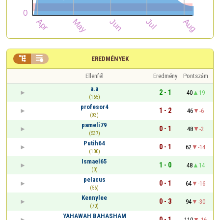


EREDMÉNYEK
Ellenfél
Eredmény
Pontszám
a.a
2 - 1
40
19
(165)
profesor4
1 - 2
46
-6
(93)
pameli79
0 - 1
48
-2
(537)
Putih64
0 - 1
62
-14
(100)
Ismael65
1 - 0
48
14
(0)
pelacus
0 - 1
64
-16
(56)
Kennylee
0 - 3
94
-30
(70)
YAHAWAH BAHASHAM
0 - 1
110
-16