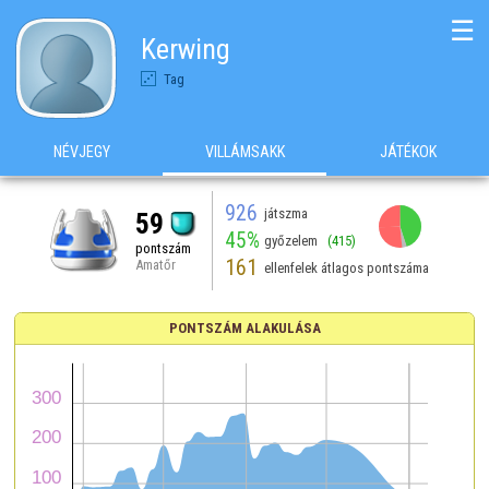
☰
Kerwing
Tag
NÉVJEGY
VILLÁMSAKK
JÁTÉKOK
926
játszma
59
45%
győzelem
(415)
pontszám
161
Amatőr
ellenfelek átlagos pontszáma
PONTSZÁM ALAKULÁSA