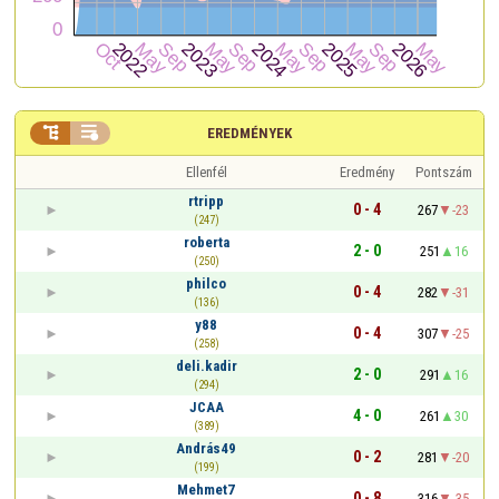


EREDMÉNYEK
Ellenfél
Eredmény
Pontszám
rtripp
0 - 4
267
-23
(247)
roberta
2 - 0
251
16
(250)
philco
0 - 4
282
-31
(136)
y88
0 - 4
307
-25
(258)
deli.kadir
2 - 0
291
16
(294)
JCAA
4 - 0
261
30
(389)
András49
0 - 2
281
-20
(199)
Mehmet7
0 - 8
316
-35