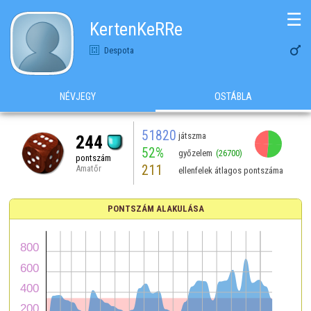
☰
KertenKeRRe

Despota
NÉVJEGY
OSTÁBLA
51820
játszma
244
52%
győzelem
(26700)
pontszám
211
Amatőr
ellenfelek átlagos pontszáma
PONTSZÁM ALAKULÁSA