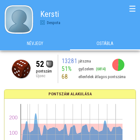
☰
Kersti
Despota
NÉVJEGY
OSTÁBLA
13281
játszma
52
51%
győzelem
(6814)
pontszám
68
Újonc
ellenfelek átlagos pontszáma
PONTSZÁM ALAKULÁSA