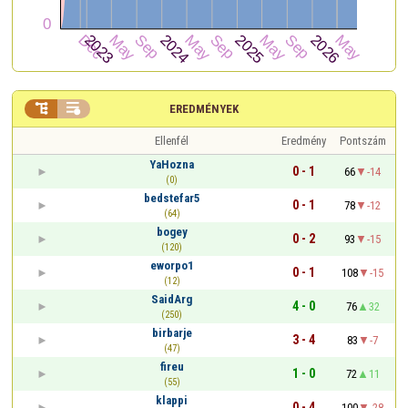


EREDMÉNYEK
Ellenfél
Eredmény
Pontszám
YaHozna
0 - 1
66
-14
(0)
bedstefar5
0 - 1
78
-12
(64)
bogey
0 - 2
93
-15
(120)
eworpo1
0 - 1
108
-15
(12)
SaidArg
4 - 0
76
32
(250)
birbarje
3 - 4
83
-7
(47)
fireu
1 - 0
72
11
(55)
klappi
0 - 4
100
-28