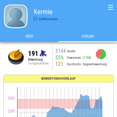
☰
Kermie
Einflussreiche
ÜBER
CURLING
3144
Spiele
191
55%
Gewonnen
(1728)
Bewertung
121
Fortgeschritten
Durchschn. Gegnerbewertung
BEWERTUNGSVERLAUF