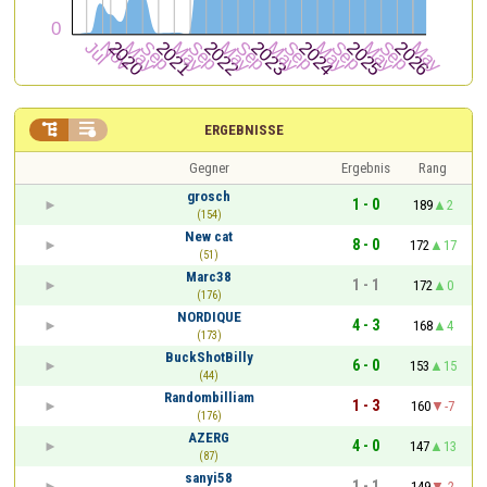


ERGEBNISSE
Gegner
Ergebnis
Rang
grosch
1 - 0
189
2
(154)
New cat
8 - 0
172
17
(51)
Marc38
1 - 1
172
0
(176)
NORDIQUE
4 - 3
168
4
(173)
BuckShotBilly
6 - 0
153
15
(44)
Randombilliam
1 - 3
160
-7
(176)
AZERG
4 - 0
147
13
(87)
sanyi58
1 - 1
149
-2