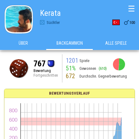
☰
Kerata

Süchtler
100
ÜBER
BACKGAMMON
ALLE SPIELE
1201
Spiele
767
51%
Gewonnen
(610)
Bewertung
672
Fortgeschritten
Durchschn. Gegnerbewertung
BEWERTUNGSVERLAUF