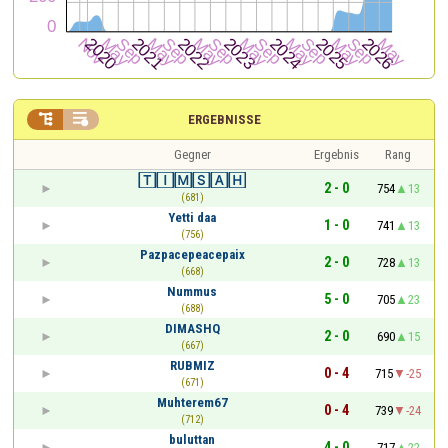


ERGEBNISSE
Gegner
Ergebnis
Rang
🅃🄸🄼🅂🄰🄷
2 - 0
754
13
(681)
Yetti daa
1 - 0
741
13
(756)
Pazpacepeacepaix
2 - 0
728
13
(668)
Nummus
5 - 0
705
23
(688)
DIMASHQ
2 - 0
690
15
(667)
RUBMIZ
0 - 4
715
-25
(671)
Muhterem67
0 - 4
739
-24
(712)
buluttan
4 - 0
717
22