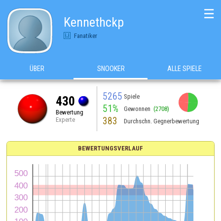
☰
Kennethckp
Fanatiker
ÜBER
SNOOKER
ALLE SPIELE
5265
Spiele
430
51%
Gewonnen
(2708)
Bewertung
383
Experte
Durchschn. Gegnerbewertung
BEWERTUNGSVERLAUF