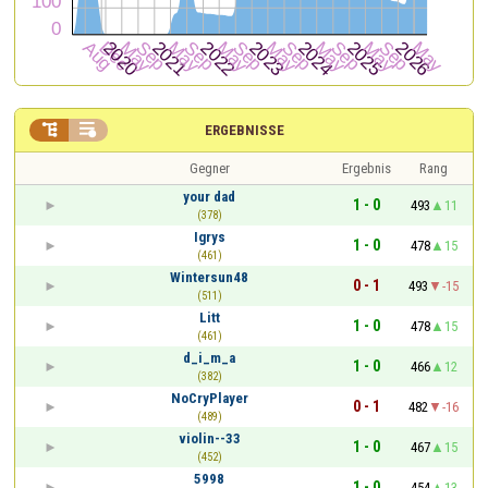


ERGEBNISSE
Gegner
Ergebnis
Rang
your dad
1 - 0
493
11
(378)
Igrys
1 - 0
478
15
(461)
Wintersun48
0 - 1
493
-15
(511)
Litt
1 - 0
478
15
(461)
d_i_m_a
1 - 0
466
12
(382)
NoCryPlayer
0 - 1
482
-16
(489)
violin--33
1 - 0
467
15
(452)
5998
1 - 0
454
13