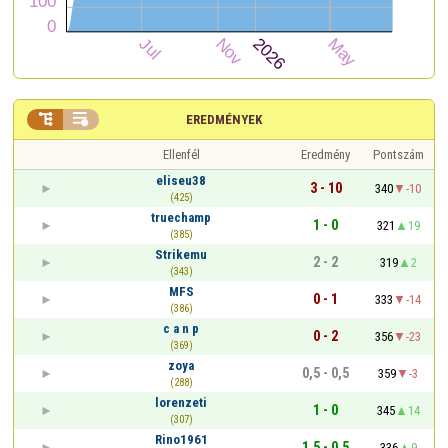


EREDMÉNYEK
Ellenfél
Eredmény
Pontszám
eliseu38
3 - 10
340
-10
(425)
truechamp
1 - 0
321
19
(385)
Strikemu
2 - 2
319
2
(343)
MFS
0 - 1
333
-14
(386)
c a n p
0 - 2
356
-23
(369)
zoya
0,5 - 0,5
359
-3
(288)
lorenzeti
1 - 0
345
14
(307)
Rino1961
1,5 - 0,5
336
9