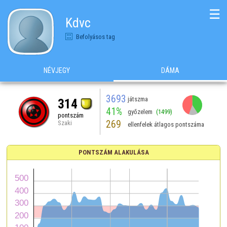
☰
Kdvc
Befolyásos tag
NÉVJEGY
DÁMA
3693
játszma
314
41%
győzelem
(1499)
pontszám
269
Szaki
ellenfelek átlagos pontszáma
PONTSZÁM ALAKULÁSA