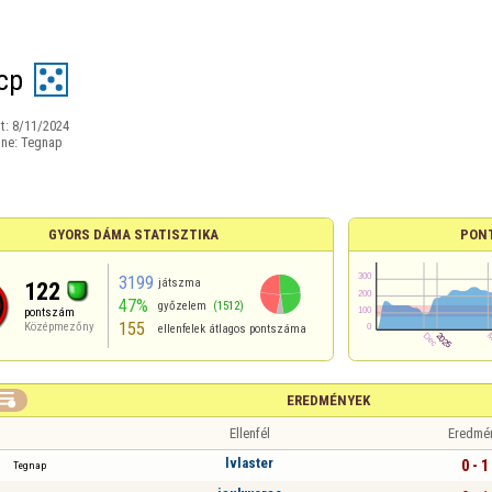
cp
t:
8/11/2024
ine:
Tegnap
GYORS DÁMA STATISZTIKA
PON
3199
játszma
122
47%
győzelem
(1512)
pontszám
155
Középmezőny
ellenfelek átlagos pontszáma

EREDMÉNYEK
Ellenfél
Eredmé
lvlaster
0 - 1
Tegnap