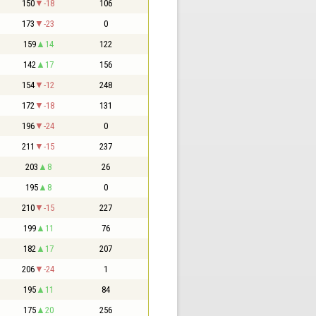
150
-18
106
173
-23
0
159
14
122
142
17
156
154
-12
248
172
-18
131
196
-24
0
211
-15
237
203
8
26
195
8
0
210
-15
227
199
11
76
182
17
207
206
-24
1
195
11
84
175
20
256