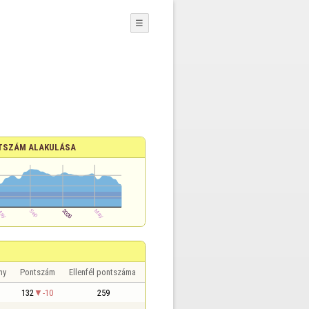
☰
TSZÁM ALAKULÁSA
ny
Pontszám
Ellenfél pontszáma
132
-10
259