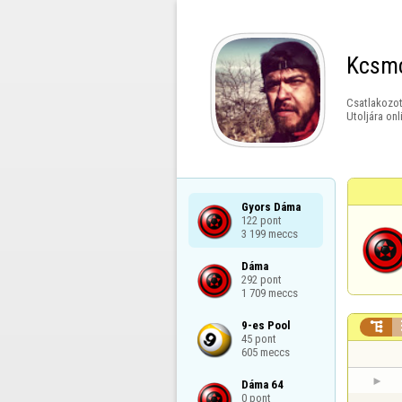
Kcsm
Csatlakozot
Utoljára onl
Gyors Dáma

122 pont

3 199 meccs
Dáma

292 pont

1 709 meccs
9-es Pool


45 pont

605 meccs
Dáma 64

0 pont
