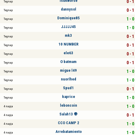
isukworse
0 - 1
Tegnap
dannysol
0 - 1
Tegnap
Dominique85
1 - 0
Tegnap
JJJJJ45
1 - 0
Tegnap
mk3
0 - 1
Tegnap
10 NUMBER
0 - 1
Tegnap
ele63
0 - 1
Tegnap
O batmam
0 - 1
Tegnap
migue l49
1 - 0
Tegnap
nuorlhed
1 - 0
Tegnap
Spud1
0 - 1
Tegnap
kaprice
1 - 0
Tegnap
leboncoin
1 - 0
4 napja
Salah13 👽
0 - 1
4 napja
CCO CAMP 2
1 - 0
4 napja
Arrebatamiento
1 - 0
4 napja