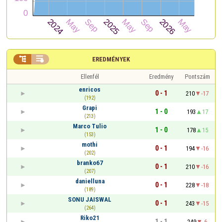


EREDMÉNYEK
Ellenfél
Eredmény
Pontszám
enricos
0 - 1
210
-17
(192)
Grapi
1 - 0
193
17
(213)
Marco Tulio
1 - 0
178
15
(153)
mothi
0 - 1
194
-16
(202)
branko67
0 - 1
210
-16
(207)
danielluna
0 - 1
228
-18
(189)
SONU JAISWAL
0 - 1
243
-15
(264)
Riko21
1 - 1
249
-6