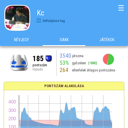
☰
Kc
Befolyásos tag
NÉVJEGY
SAKK
JÁTÉKOK
3540
játszma
185
53%
győzelem
(1880)
pontszám
264
Haladó
ellenfelek átlagos pontszáma
PONTSZÁM ALAKULÁSA