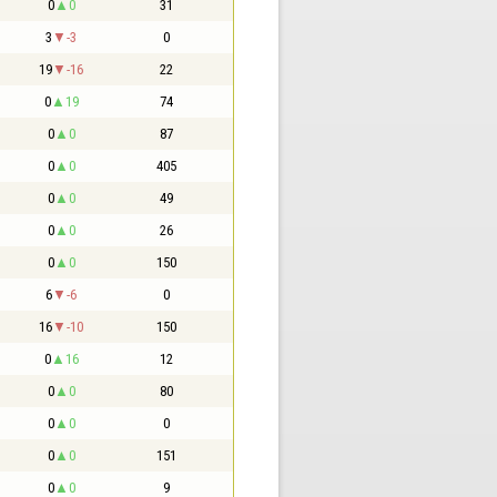
0
0
31
3
-3
0
19
-16
22
0
19
74
0
0
87
0
0
405
0
0
49
0
0
26
0
0
150
6
-6
0
16
-10
150
0
16
12
0
0
80
0
0
0
0
0
151
0
0
9