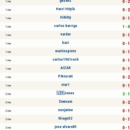
geza62
0 - 2
1 éve
Harri Höylä
0 - 2
1 éve
HiKitty
0 - 1
1 éve
carlos barriga
1 - 0
1 éve
vardar
0 - 1
1 éve
kazi
0 - 1
1 éve
martinspinto
0 - 1
1 éve
carlos1961roch
0 - 1
1 éve
AIZAR
0 - 1
1 éve
P.Nosrati
0 - 2
1 éve
star1
0 - 1
1 éve
🇺🇲Jones
3 - 1
2 éve
$ewsum
0 - 2
2 éve
nesjaime
0 - 1
2 éve
thiago52
0 - 1
2 éve
jose alvaro85
0 - 1
2 éve