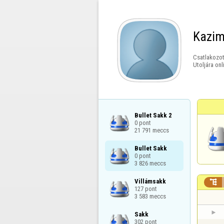
Kazim
Csatlakozot
Utoljára onl
Bullet Sakk 2

0 pont

21 791 meccs
Bullet Sakk

0 pont

3 826 meccs
Villámsakk


127 pont

3 583 meccs
Sakk

302 pont
