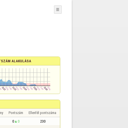
☰
TSZÁM ALAKULÁSA
ny
Pontszám
Ellenfél pontszáma
0
0
230