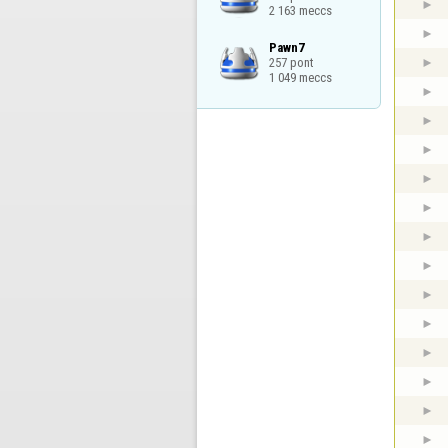
2 163 meccs
Pawn7

257 pont

1 049 meccs