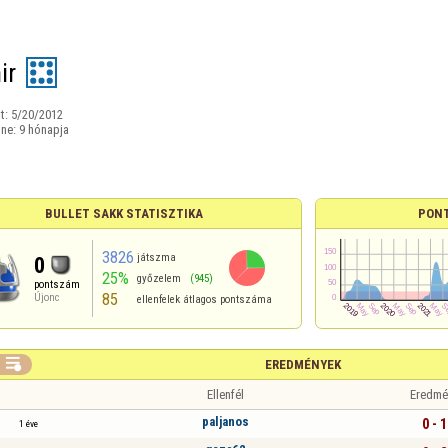
ir
t:
5/20/2012
ine:
9 hónapja
BULLET SAKK STATISZTIKA
PON
3826
játszma
0
25%
győzelem
(945)
pontszám
85
Újonc
ellenfelek átlagos pontszáma

EREDMÉNYEK
Ellenfél
Eredmé
paljanos
0 - 1
1 éve