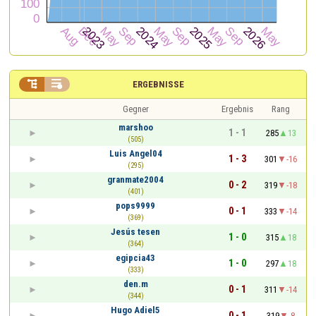


ERGEBNISSE
Gegner
Ergebnis
Rang
marshoo
1 - 1
285
13
(505)
Luis Angel04
1 - 3
301
-16
(295)
granmate2004
0 - 2
319
-18
(401)
pops9999
0 - 1
333
-14
(369)
Jesús tesen
1 - 0
315
18
(364)
egipcia43
1 - 0
297
18
(333)
den.m
0 - 1
311
-14
(344)
Hugo Adiel5
0 - 1
319
-8