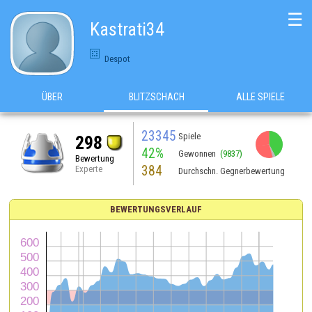
☰
Kastrati34
Despot
ÜBER
BLITZSCHACH
ALLE SPIELE
23345
Spiele
298
42%
Gewonnen
(9837)
Bewertung
384
Experte
Durchschn. Gegnerbewertung
BEWERTUNGSVERLAUF