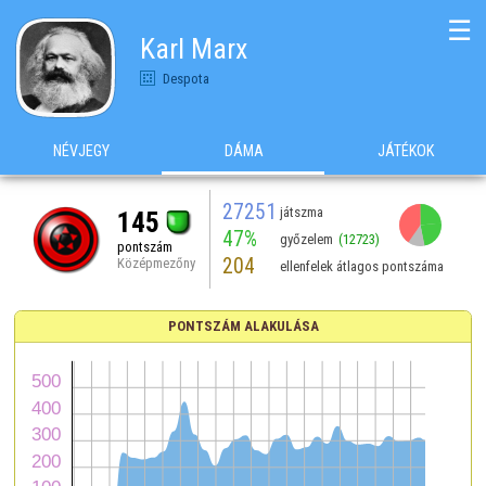
☰
Karl Marx
Despota
NÉVJEGY
DÁMA
JÁTÉKOK
27251
játszma
145
47%
győzelem
(12723)
pontszám
204
Középmezőny
ellenfelek átlagos pontszáma
PONTSZÁM ALAKULÁSA