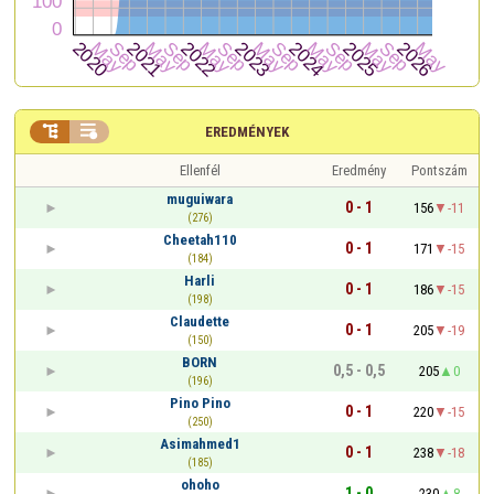


EREDMÉNYEK
Ellenfél
Eredmény
Pontszám
muguiwara
0 - 1
156
-11
(276)
Cheetah110
0 - 1
171
-15
(184)
Harli
0 - 1
186
-15
(198)
Claudette
0 - 1
205
-19
(150)
BORN
0,5 - 0,5
205
0
(196)
Pino Pino
0 - 1
220
-15
(250)
Asimahmed1
0 - 1
238
-18
(185)
ohoho
1 - 0
230
8