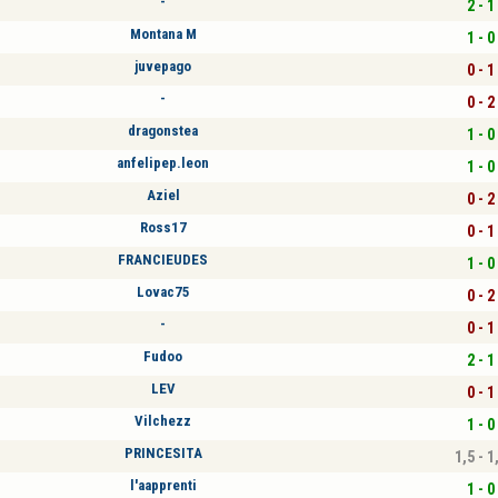
-
2 - 1
Montana M
1 - 0
juvepago
0 - 1
-
0 - 2
dragonstea
1 - 0
anfelipep.leon
1 - 0
Aziel
0 - 2
Ross17
0 - 1
FRANCIEUDES
1 - 0
Lovac75
0 - 2
-
0 - 1
Fudoo
2 - 1
LEV
0 - 1
Vilchezz
1 - 0
PRINCESITA
1,5 - 1
l'aapprenti
1 - 0