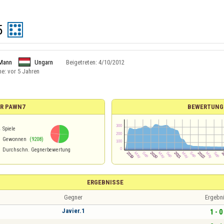
5
Mann
Ungarn
Beigetreten:
4/10/2012
ne:
vor 5 Jahren
ÜR PAWN7
BEWERTUNG
4
Spiele
Gewonnen
(9208)
Durchschn. Gegnerbewertung
ERGEBNISSE
Gegner
Ergebn
Javier.1
1 - 0