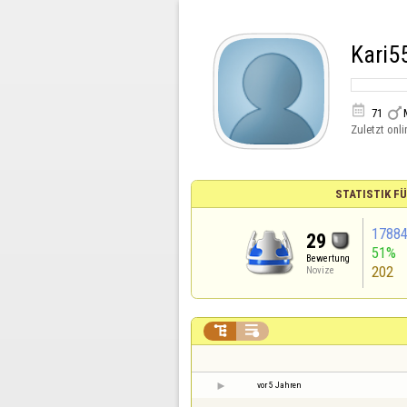
Kari5


71
Zuletzt onli
STATISTIK F
1788
29
51%
Bewertung
202
Novize


vor 5 Jahren