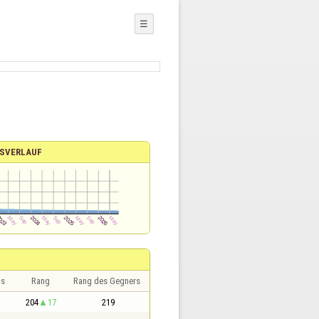
☰
SVERLAUF
is
Rang
Rang des Gegners
204
17
219