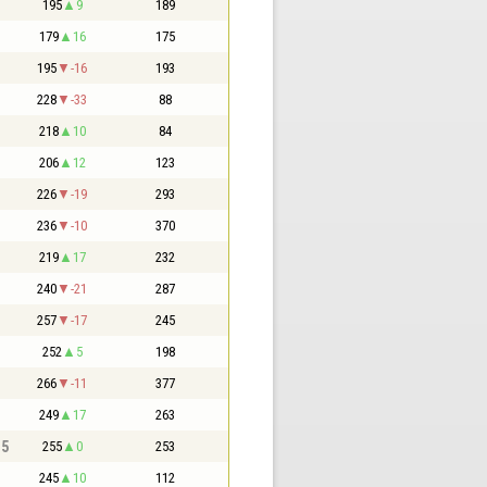
195
9
189
179
16
175
195
-16
193
228
-33
88
218
10
84
206
12
123
226
-19
293
236
-10
370
219
17
232
240
-21
287
257
-17
245
252
5
198
266
-11
377
249
17
263
,5
255
0
253
245
10
112