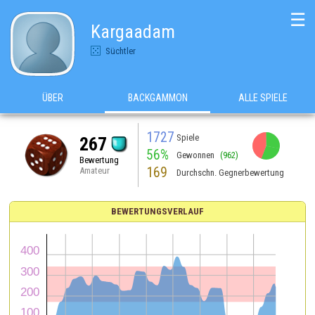
☰
Kargaadam
Süchtler
ÜBER
BACKGAMMON
ALLE SPIELE
1727
Spiele
267
56%
Gewonnen
(962)
Bewertung
169
Amateur
Durchschn. Gegnerbewertung
BEWERTUNGSVERLAUF