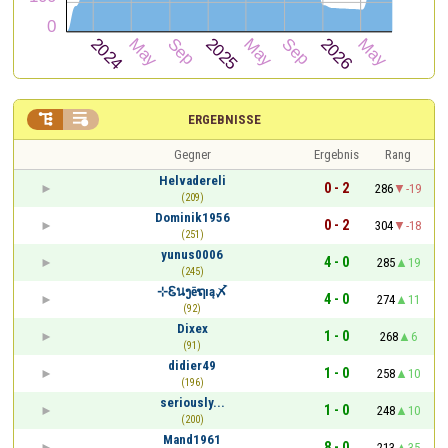


ERGEBNISSE
Gegner
Ergebnis
Rang
Helvadereli
0 - 2
286
-19
(209)
Dominik1956
0 - 2
304
-18
(251)
yunus0006
4 - 0
285
19
(245)
⊹Ꮛนງēຖıą〆
4 - 0
274
11
(92)
Dixex
1 - 0
268
6
(91)
didier49
1 - 0
258
10
(196)
seriously...
1 - 0
248
10
(200)
Mand1961
8 - 0
213
35