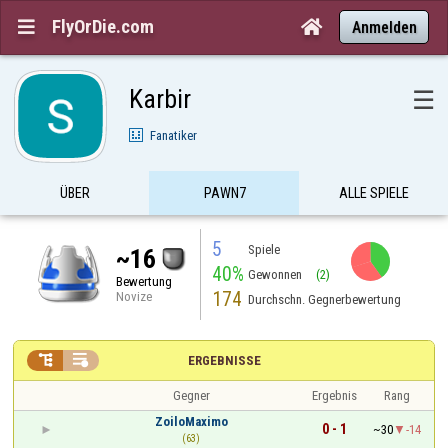
FlyOrDie.com


Anmelden
Karbir
☰
Fanatiker
ÜBER
PAWN7
ALLE SPIELE
5
Spiele
~16
40%
Gewonnen
(2)
Bewertung
174
Novize
Durchschn. Gegnerbewertung


ERGEBNISSE
Gegner
Ergebnis
Rang
ZoiloMaximo
0 - 1
~30
-14
(63)