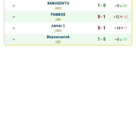
RABUGENTO
1 - 0
~0
30
(442)
PAMBOX
0 - 1
~12
-12
(68)
Javier.1
0 - 1
~19
-7
(230)
Mazeesavio6
1 - 0
~0
19
(68)