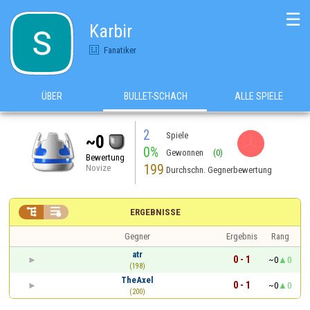
☰
Karbir
Fanatiker
ÜBER
BULLET-SCHACH
ALLE SPIELE
2
Spiele
~0
0%
Gewonnen
(0)
Bewertung
199
Novize
Durchschn. Gegnerbewertung


ERGEBNISSE
Gegner
Ergebnis
Rang
atr
0 - 1
~0
0
(198)
TheAxel
0 - 1
~0
0
(200)