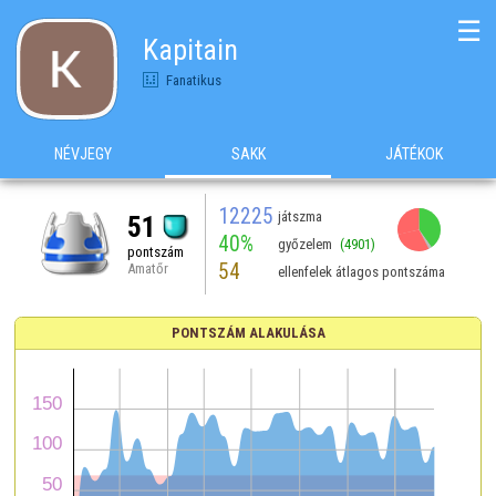
☰
Kapitain
Fanatikus
NÉVJEGY
SAKK
JÁTÉKOK
12225
játszma
51
40%
győzelem
(4901)
pontszám
54
Amatőr
ellenfelek átlagos pontszáma
PONTSZÁM ALAKULÁSA