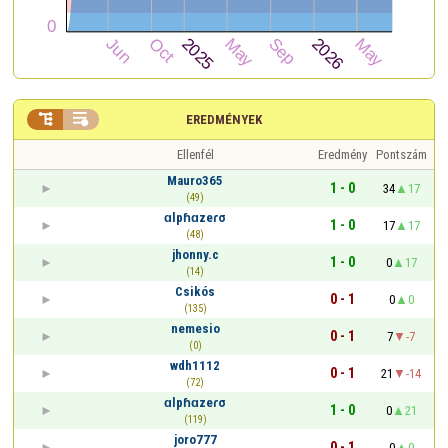


EREDMÉNYEK
Ellenfél
Eredmény
Pontszám
Mauro365
1 - 0
34
17
(49)
ɑlpɦɑzeɾσ
1 - 0
17
17
(48)
jhonny.c
1 - 0
0
17
(14)
Csikós
0 - 1
0
0
(135)
nemesio
0 - 1
7
-7
(0)
wdh1112
0 - 1
21
-14
(72)
ɑlpɦɑzeɾσ
1 - 0
0
21
(119)
joro777
0 - 1
0
0