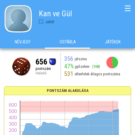
☰
Kan ve Gül
Jelölt
NÉVJEGY
OSTÁBLA
JÁTÉKOK
356
játszma
656
47%
győzelem
(168)
pontszám
531
Haladó
ellenfelek átlagos pontszáma
PONTSZÁM ALAKULÁSA