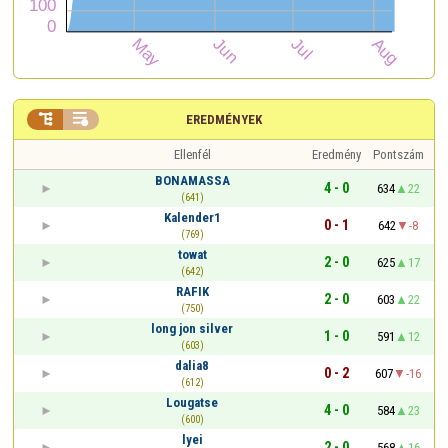


EREDMÉNYEK
Ellenfél
Eredmény
Pontszám
BONAMASSA
4 - 0
634
22
(641)
Kalender1
0 - 1
642
-8
(769)
towat
2 - 0
625
17
(642)
RAFIK
2 - 0
603
22
(750)
long jon silver
1 - 0
591
12
(603)
dalia8
0 - 2
607
-16
(612)
Lougatse
4 - 0
584
23
(600)
lyei
2 - 0
568
16