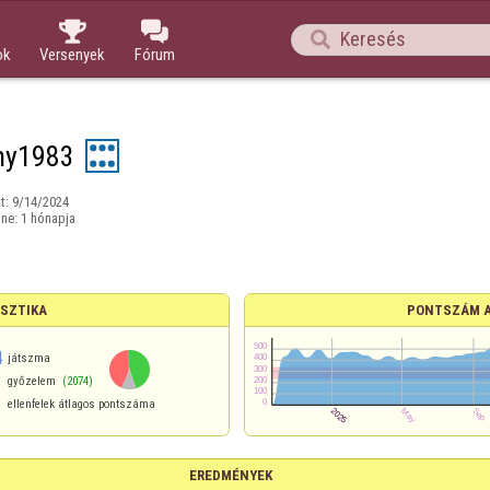



ok
Versenyek
Fórum
y1983
t:
9/14/2024
ine:
1 hónapja
ISZTIKA
PONTSZÁM 
4
játszma
győzelem
(2074)
ellenfelek átlagos pontszáma
EREDMÉNYEK