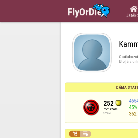

Játék
Kamm
Csatlakozot
Utoljára onl
DÁMA STAT
465
252
45%
pontszám
362
Szaki

