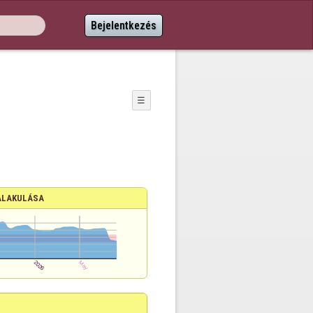
Bejelentkezés
☰
ALAKULÁSA