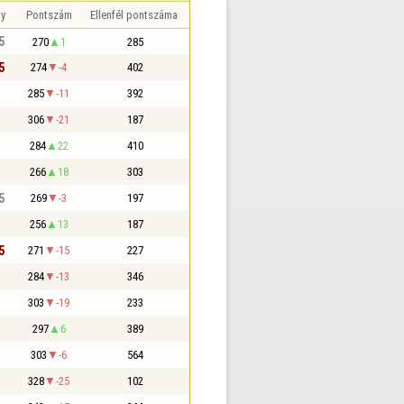
y
Pontszám
Ellenfél pontszáma
5
270
1
285
5
274
-4
402
285
-11
392
306
-21
187
284
22
410
266
18
303
5
269
-3
197
256
13
187
5
271
-15
227
284
-13
346
303
-19
233
297
6
389
303
-6
564
328
-25
102