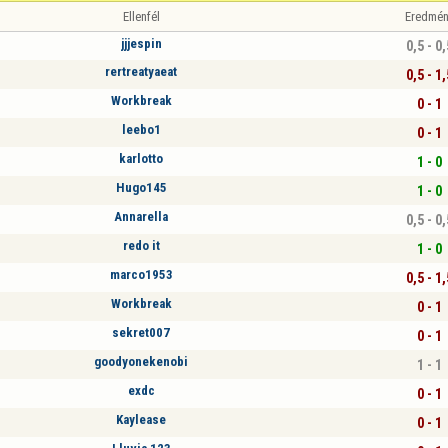
Ellenfél
Eredmén
jjjespin
0,5 - 0,
rertreatyaeat
0,5 - 1,
Workbreak
0 - 1
leebo1
0 - 1
karlotto
1 - 0
Hugo145
1 - 0
Annarella
0,5 - 0,
redo it
1 - 0
marco1953
0,5 - 1,
Workbreak
0 - 1
sekret007
0 - 1
goodyonekenobi
1 - 1
exdc
0 - 1
Kaylease
0 - 1