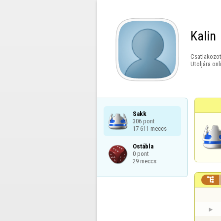
Kalin
Csatlakozot
Utoljára onl
Sakk

306 pont

17 611 meccs
Ostábla

0 pont

29 meccs
