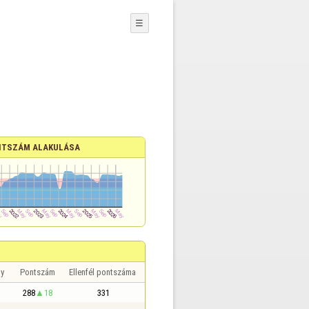
☰
TSZÁM ALAKULÁSA
y
Pontszám
Ellenfél pontszáma
288
18
331