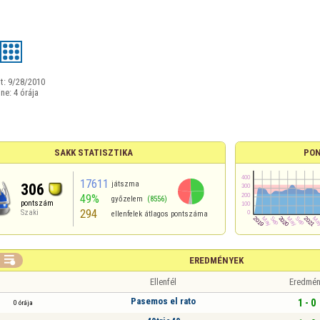
t:
9/28/2010
ine:
4 órája
SAKK STATISZTIKA
PON
17611
játszma
306
49%
győzelem
(8556)
pontszám
294
Szaki
ellenfelek átlagos pontszáma

EREDMÉNYEK
Ellenfél
Eredmén
Pasemos el rato
1 - 0
0 órája