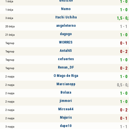
49tric49
1 - 0
1 órája
Numo
1 - 0
1 órája
Itachi Uchiha
1,5 - 0,
3 órája
angeleterno
1 - 1
20 órája
dagogo
1 - 0
21 órája
WORRES
0 - 1
Tegnap
Antal65
0 - 2
Tegnap
cefuertes
1 - 0
Tegnap
Renan_DF
0 - 2
Tegnap
O Mago de Riga
1 - 0
2 napja
Marcianopp
0,5 - 0,
2 napja
Bolaxa
1 - 0
2 napja
jimmori
1 - 0
2 napja
Mircea44
0 - 2
2 napja
Majuris
0 - 1
2 napja
dape10
1 - 1
3 napja