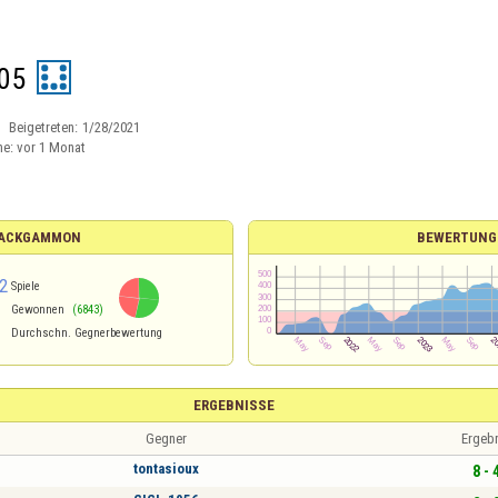
05
Beigetreten:
1/28/2021
ne:
vor 1 Monat
 BACKGAMMON
BEWERTUNG
2
Spiele
Gewonnen
(6843)
Durchschn. Gegnerbewertung
ERGEBNISSE
Gegner
Ergeb
tontasioux
8 - 