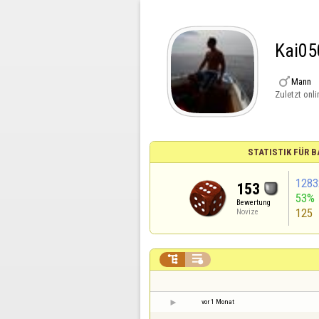
Kai05

Mann
Zuletzt onli
STATISTIK FÜR
1283
153
53%
Bewertung
125
Novize


vor 1 Monat