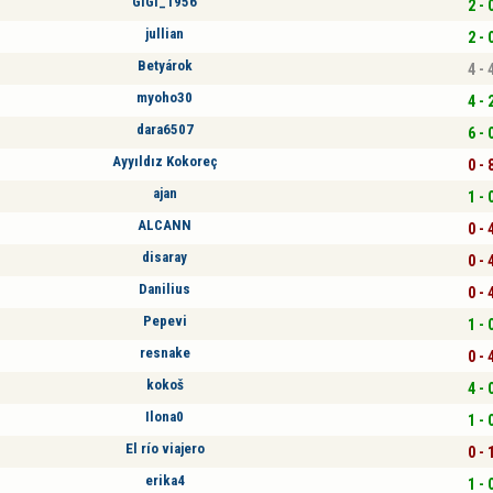
GIGI_1956
2 - 
jullian
2 - 
Betyárok
4 - 
myoho30
4 - 
dara6507
6 - 
Ayyıldız Kokoreç
0 - 
ajan
1 - 
ALCANN
0 - 
disaray
0 - 
Danilius
0 - 
Pepevi
1 - 
resnake
0 - 
kokoš
4 - 
Ilona0
1 - 
El río viajero
0 - 
erika4
1 - 