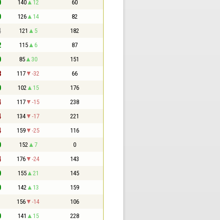
0
140
12
60
0
126
14
82
4
121
5
182
2
115
6
87
0
85
30
151
8
117
-32
66
0
102
15
176
4
117
-15
238
4
134
-17
221
4
159
-25
116
0
152
7
0
4
176
-24
143
0
155
21
145
0
142
13
159
1
156
-14
106
0
141
15
228