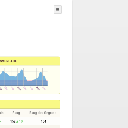
☰
SVERLAUF
nis
Rang
Rang des Gegners
4
152
10
154