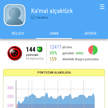
☰
Ka'mal alçaktürk
Fanatikus
NÉVJEGY
DÁMA
JÁTÉKOK
12477
játszma
144
49%
győzelem
(6063)
pontszám
159
Középmezőny
ellenfelek átlagos pontszáma
PONTSZÁM ALAKULÁSA