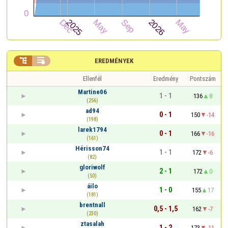


EREDMÉNYEK
Ellenfél
Eredmény
Pontszám
Martine06
1 - 1
136
8
(256)
ad94
0 - 1
150
-14
(198)
larek1794
0 - 1
166
-16
(161)
Hérisson74
1 - 1
172
-6
(82)
gloriwolf
2 - 1
172
0
(50)
áilo
1 - 0
155
17
(181)
brentnall
0,5 - 1,5
162
-7
(230)
ztasalah
1 - 2
173
-11