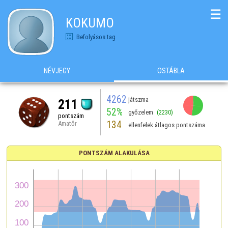
☰
KOKUMO
Befolyásos tag
NÉVJEGY
OSTÁBLA
4262
játszma
211
52%
győzelem
(2230)
pontszám
134
Amatőr
ellenfelek átlagos pontszáma
PONTSZÁM ALAKULÁSA