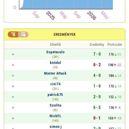


EREDMÉNYEK
Ellenfél
Eredmény
Pontszám
Espetaculo
7 - 0
176
35
(281)
knödel
0 - 2
198
-22
(70)
Master Attack
4 - 0
184
14
(46)
cini74
1 - 0
170
14
(231)
patrick75
2 - 0
152
18
(185)
Szulita
6 - 5
156
-4
(81)
NickFL
0 - 1
169
-13
(140)
simon j
2 - 0
157
12