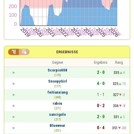


ERGEBNISSE
Gegner
Ergebnis
Rang
Scorpio008
2 - 0
335
4
(170)
SnoopyGirl
4 - 0
325
10
(177)
feitianxiang
1 - 1
327
-2
(248)
rabou
0 - 2
336
-9
(271)
sancigolo
2 - 0
331
5
(217)
Bluewear
0 - 4
351
-20
(251)