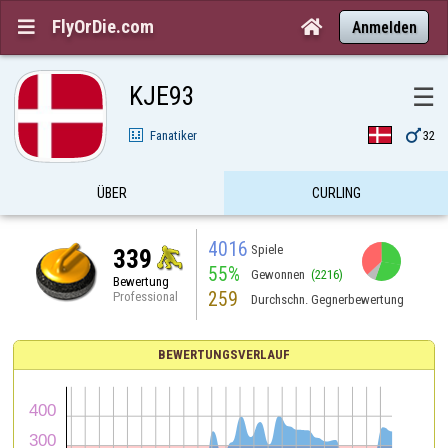
FlyOrDie.com


Anmelden
KJE93
☰

Fanatiker
32
ÜBER
CURLING
4016
Spiele
339
55%
Gewonnen
(2216)
Bewertung
259
Professional
Durchschn. Gegnerbewertung
BEWERTUNGSVERLAUF