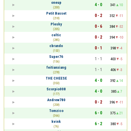
oneup
4 - 0
341
10
(200)
Petit Basset
0 - 2
352
-11
(218)
Plesky
0 - 6
384
-32
(205)
celtic
0 - 2
394
-10
(285)
cbrando
0 - 1
398
-4
(153)
Super76
1 - 1
403
-5
(156)
feitianxiang
1 - 1
406
-3
(278)
THE CHEESE
4 - 0
392
14
(350)
Scorpio008
4 - 0
385
7
(177)
Andrew780
0 - 2
396
-11
(258)
Tomzico
6 - 0
375
21
(366)
kvink
6 - 2
380
-5
(76)