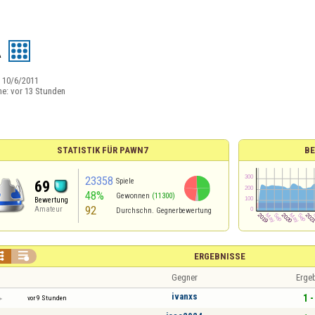
A
:
10/6/2011
ne:
vor 13 Stunden
STATISTIK FÜR PAWN7
B
23358
Spiele
69
48%
Gewonnen
(11300)
Bewertung
92
Amateur
Durchschn. Gegnerbewertung


ERGEBNISSE
Gegner
Erge
ivanxs
1 -
vor 9 Stunden