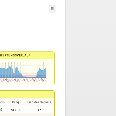
☰
EWERTUNGSVERLAUF
bnis
Rang
Rang des Gegners
 0
53
16
47