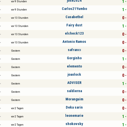
jose2024
1 -
vor 9 Stunden
Carlos21Yumbo
1 -
vor 9 Stunden
Casabethel
0 -
vor 13 Stunden
Fairy dust
1 -
vor 13 Stunden
elcheck123
0 -
vor 13 Stunden
Antonio Ramos
0 -
vor 13 Stunden
safrancı
0 -
Gestern
Gorginho
1 -
Gestern
elemento
0 -
Gestern
joaolock
0 -
Gestern
ADVISER
1 -
Gestern
saldierna
0 -
Gestern
Moranguim
0 -
Gestern
Deka sarin
0 -
vor 2 Tagen
leonemarie
1 -
vor 2 Tagen
shokovsky
1 -
vor 2 Tagen