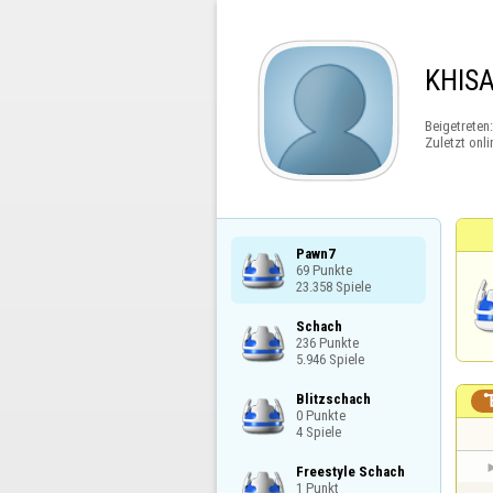
KHIS
Beigetreten
Zuletzt onli
Pawn7

69 Punkte

23.358 Spiele
Schach

236 Punkte

5.946 Spiele
Blitzschach

0 Punkte

4 Spiele
Freestyle Schach

1 Punkt
