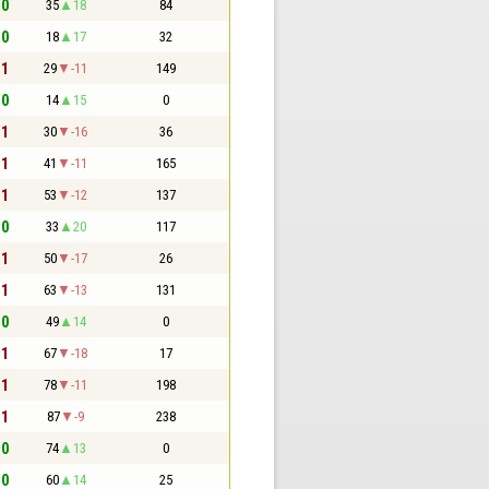
 0
35
18
84
 0
18
17
32
 1
29
-11
149
 0
14
15
0
 1
30
-16
36
 1
41
-11
165
 1
53
-12
137
 0
33
20
117
 1
50
-17
26
 1
63
-13
131
 0
49
14
0
 1
67
-18
17
 1
78
-11
198
 1
87
-9
238
 0
74
13
0
 0
60
14
25