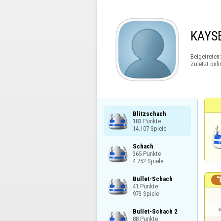
KAYS
Beigetreten
Zuletzt onli
Blitzschach

183 Punkte

14.107 Spiele
Schach

365 Punkte

4.752 Spiele
Bullet-Schach

41 Punkte

973 Spiele
Bullet-Schach 2

88 Punkte
