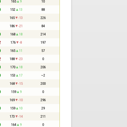
0
165
9
10
0
152
13
88
1
165
-13
226
1
186
-21
84
0
168
18
214
2
176
-8
197
0
165
11
57
2
188
-23
0
0
170
18
206
0
153
17
~2
1
168
-15
200
0
159
9
0
1
169
-10
296
0
159
10
29
1
173
-14
211
0
164
9
0