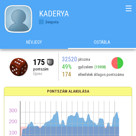
☰
KADERYA
Despota
NÉVJEGY
OSTÁBLA
32520
játszma
175
49%
győzelem
(15958)
pontszám
174
Újonc
ellenfelek átlagos pontszáma
PONTSZÁM ALAKULÁSA