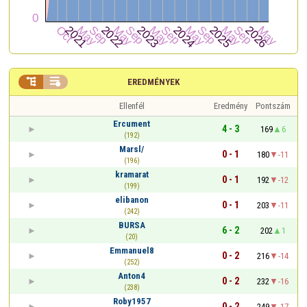


EREDMÉNYEK
Ellenfél
Eredmény
Pontszám
Ercument
4 - 3
169
6
(192)
Marsl/
0 - 1
180
-11
(196)
kramarat
0 - 1
192
-12
(199)
elibanon
0 - 1
203
-11
(242)
BURSA
6 - 2
202
1
(20)
Emmanuel8
0 - 2
216
-14
(252)
Anton4
0 - 2
232
-16
(238)
Roby1957
0 - 2
249
-17