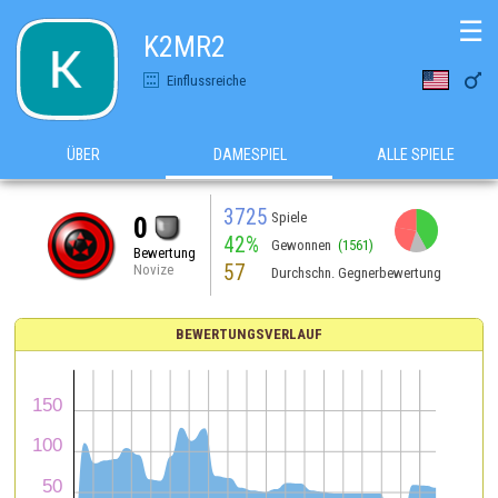
☰
K2MR2

Einflussreiche
ÜBER
DAMESPIEL
ALLE SPIELE
3725
Spiele
0
42%
Gewonnen
(1561)
Bewertung
57
Novize
Durchschn. Gegnerbewertung
BEWERTUNGSVERLAUF