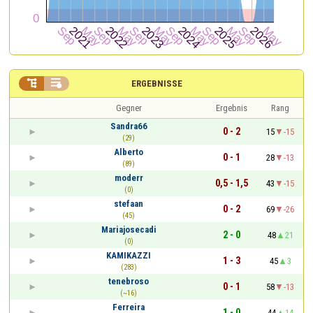


ERGEBNISSE
Gegner
Ergebnis
Rang
Sandra66
0 - 2
15
-15
(29)
Alberto
0 - 1
28
-13
(89)
moderr
0,5 - 1,5
43
-15
(0)
stefaan
0 - 2
69
-26
(45)
Mariajosecadi
2 - 0
48
21
(0)
KAMIKAZZI
1 - 3
45
3
(283)
tenebroso
0 - 1
58
-13
(~16)
Ferreira
1 - 0
44
14