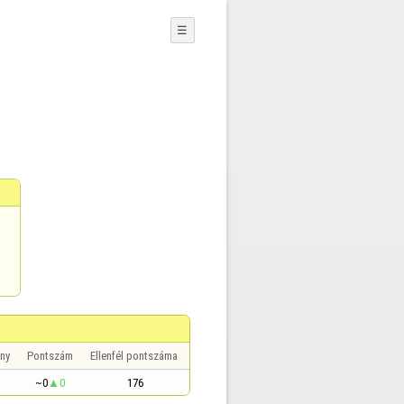
☰
ny
Pontszám
Ellenfél pontszáma
~0
0
176