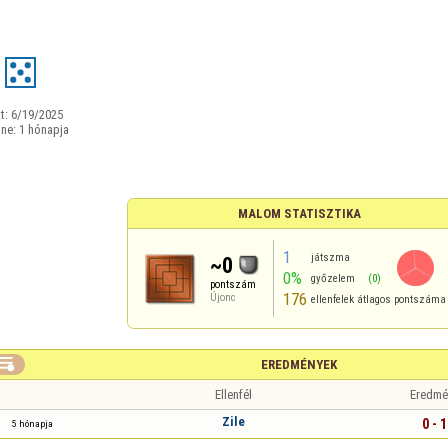
t:
6/19/2025
ine:
1 hónapja
MALOM STATISZTIKA
1
játszma
~0
0%
győzelem
(0)
pontszám
176
Újonc
ellenfelek átlagos pontszáma

EREDMÉNYEK
Ellenfél
Eredmé
Zile
0 - 1
5 hónapja