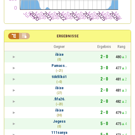


ERGEBNISSE
Gegner
Ergebnis
Rang
ibixe
2 - 0
480
3
(0)
Pamacs..
3 - 0
477
3
(~21)
tökfilkó1
2 - 0
481
2
(~0)
ibixe
2 - 0
481
3
(27)
.fifa26.
2 - 0
482
2
(~23)
ibixe
2 - 0
479
3
(30)
Jegess
5 - 0
475
4
(0)
111sanya
5 - 0
471
4