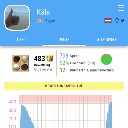
☰
Kála

Biggie
106
ÜBER
PENTE
ALLE SPIELE
798
Spiele
483
92%
Gewonnen
(733)
Bewertung
12
Großmeister
Durchschn. Gegnerbewertung
BEWERTUNGSVERLAUF