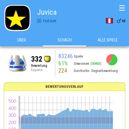
☰
Juvica

Fod-Gott
68
ÜBER
SCHACH
ALLE SPIELE
83246
Spiele
332
61%
Gewonnen
(50463)
Bewertung
224
Experte
Durchschn. Gegnerbewertung
BEWERTUNGSVERLAUF