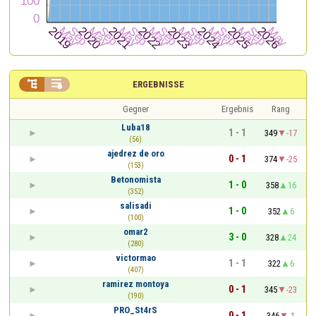


ERGEBNISSE
Gegner
Ergebnis
Rang
Luba18
1 - 1
349
-17
(56)
ajedrez de oro
0 - 1
374
-25
(153)
Betonomista
1 - 0
358
16
(352)
salisadi
1 - 0
352
6
(100)
omar2
3 - 0
328
24
(280)
victormao
1 - 1
322
6
(407)
ramirez montoya
0 - 1
345
-23
(190)
PRO_St4rS
0 - 1
346
-1