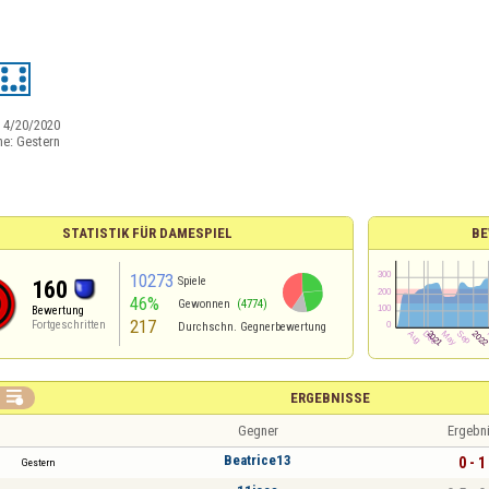
:
4/20/2020
ne:
Gestern
STATISTIK FÜR DAMESPIEL
BE
10273
Spiele
160
46%
Gewonnen
(4774)
Bewertung
217
Fortgeschritten
Durchschn. Gegnerbewertung

ERGEBNISSE
Gegner
Ergebn
Beatrice13
0 - 1
Gestern