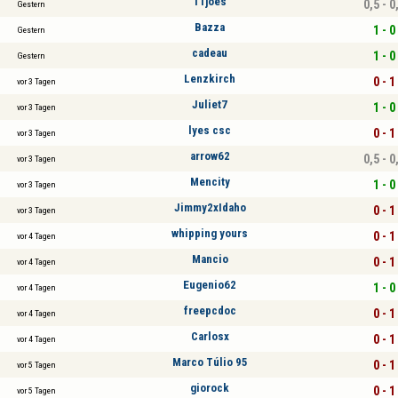
11joes
0,5 - 0
Gestern
Bazza
1 - 0
Gestern
cadeau
1 - 0
Gestern
Lenzkirch
0 - 1
vor 3 Tagen
Juliet7
1 - 0
vor 3 Tagen
lyes csc
0 - 1
vor 3 Tagen
arrow62
0,5 - 0
vor 3 Tagen
Mencity
1 - 0
vor 3 Tagen
Jimmy2xIdaho
0 - 1
vor 3 Tagen
whipping yours
0 - 1
vor 4 Tagen
Mancio
0 - 1
vor 4 Tagen
Eugenio62
1 - 0
vor 4 Tagen
freepcdoc
0 - 1
vor 4 Tagen
Carlosx
0 - 1
vor 4 Tagen
Marco Túlio 95
0 - 1
vor 5 Tagen
giorock
0 - 1
vor 5 Tagen