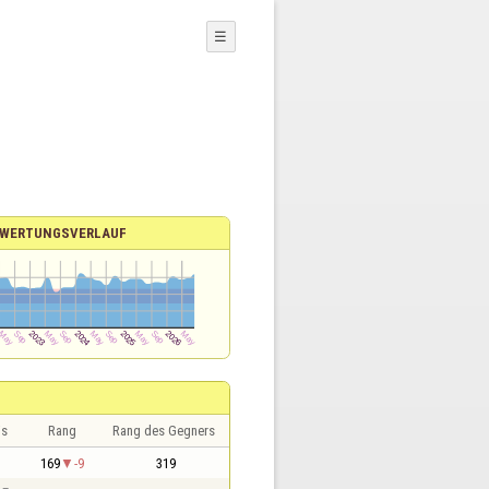
☰
WERTUNGSVERLAUF
is
Rang
Rang des Gegners
169
-9
319