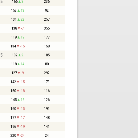
,5
166
3
236
153
13
92
131
22
257
138
-7
355
119
19
177
134
-15
158
,5
132
2
185
118
14
80
127
-9
292
142
-15
173
160
-18
116
145
15
126
160
-15
191
177
-17
148
196
-19
141
220
-24
24