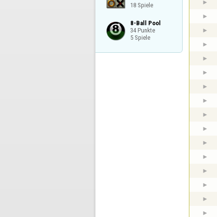
18 Spiele
8-Ball Pool

34 Punkte

5 Spiele