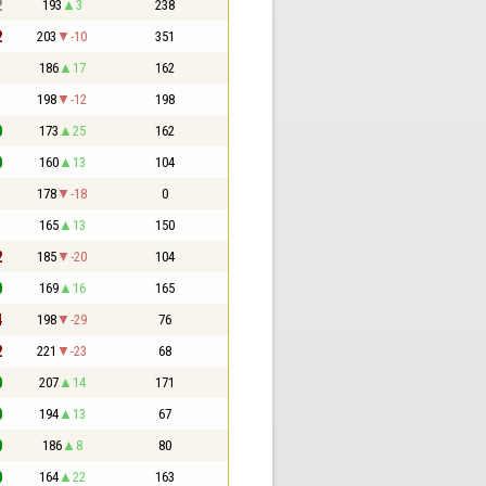
2
193
3
238
2
203
-10
351
1
186
17
162
1
198
-12
198
0
173
25
162
0
160
13
104
1
178
-18
0
1
165
13
150
2
185
-20
104
0
169
16
165
4
198
-29
76
2
221
-23
68
0
207
14
171
0
194
13
67
0
186
8
80
0
164
22
163