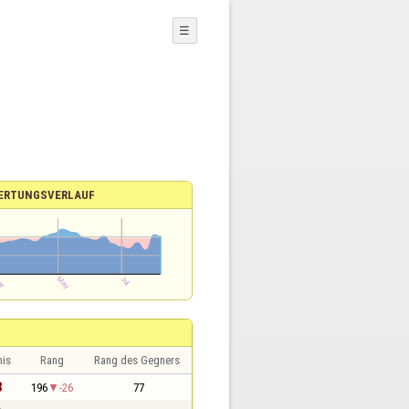
☰
ERTUNGSVERLAUF
nis
Rang
Rang des Gegners
3
196
-26
77