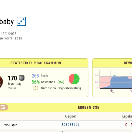
baby
:
12/1/2025
ne:
vor 3 Tagen
STATISTIK FÜR BACKGAMMON
BEW
268
Spiele
170
56%
Gewonnen
(151)
Bewertung
131
Novize
Durchschn. Gegnerbewertung

ERGEBNISSE
Gegner
Ergeb
Tosca1008
0 - 
vor 3 Tagen