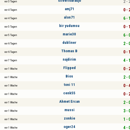
silverioaraujo
2 - 
vor 3 Tagen
amj71
0 - 
vor 4 Tagen
alon71
6 - 
vor 4 Tagen
bir yudumsu
0 - 
vor 5 Tagen
marie30
6 - 
vor 5 Tagen
dubliner
2 - 
vor 6 Tagen
Thomas B
0 - 
vor 6 Tagen
najdirim
4 - 
vor 7 Tagen
Flipped
0 - 
vor 1 Woche
Bios
2 - 
vor 1 Woche
toni 11
0 - 
vor 1 Woche
cenk55
0 - 
vor 1 Woche
Ahmet Ercan
2 - 
vor 1 Woche
mussi
3 - 
vor 1 Woche
zonkie
1 - 
vor 1 Woche
oger24
4 - 
vor 1 Woche