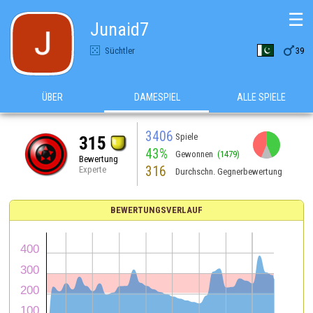
☰
Junaid7

Süchtler
39
ÜBER
DAMESPIEL
ALLE SPIELE
3406
Spiele
315
43%
Gewonnen
(1479)
Bewertung
316
Experte
Durchschn. Gegnerbewertung
BEWERTUNGSVERLAUF