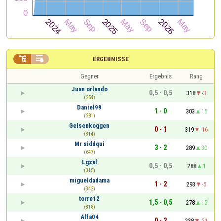


ERGEBNISSE
Gegner
Ergebnis
Rang
Juan orlando
0,5 - 0,5
318
-3
(254)
Daniel99
1 - 0
303
15
(281)
Gelsenkoggen
0 - 1
319
-16
(314)
Mr siddqui
3 - 2
289
30
(647)
Lgzal
0,5 - 0,5
288
1
(315)
migueldadama
1 - 2
293
-5
(342)
torre12
1,5 - 0,5
278
15
(318)
Alfa04
0 - 2
238
-21