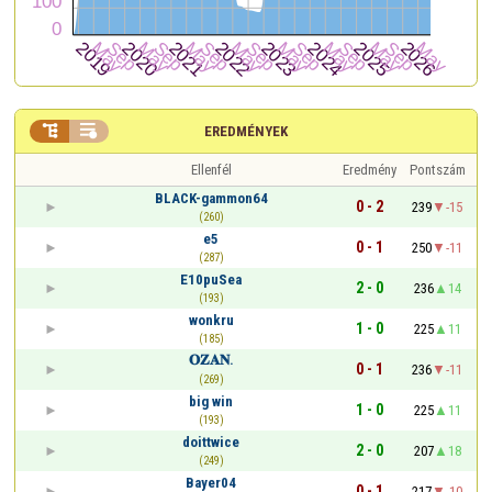


EREDMÉNYEK
Ellenfél
Eredmény
Pontszám
BLACK-gammon64
0 - 2
239
-15
(260)
e5
0 - 1
250
-11
(287)
E10puSea
2 - 0
236
14
(193)
wonkru
1 - 0
225
11
(185)
𝐎𝐙𝐀𝐍.
0 - 1
236
-11
(269)
big win
1 - 0
225
11
(193)
doittwice
2 - 0
207
18
(249)
Bayer04
0 - 1
217
-10