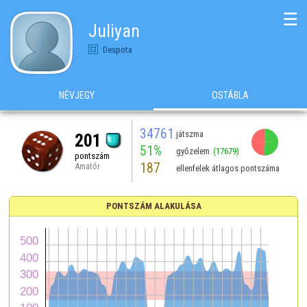
☰
Juliyan
Despota
NÉVJEGY
OSTÁBLA
34761
játszma
201
51%
győzelem
(17679)
pontszám
187
Amatőr
ellenfelek átlagos pontszáma
PONTSZÁM ALAKULÁSA