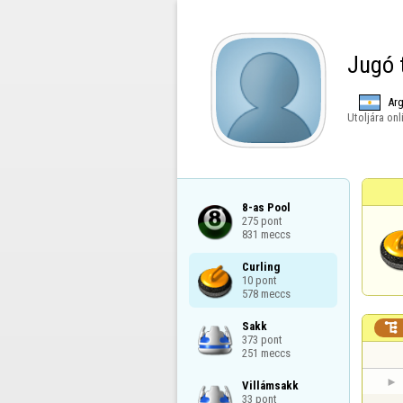
Jugó 
Arg
Utoljára onl
8-as Pool

275 pont

831 meccs
Curling

10 pont

578 meccs
Sakk


373 pont

251 meccs
Villámsakk

33 pont
