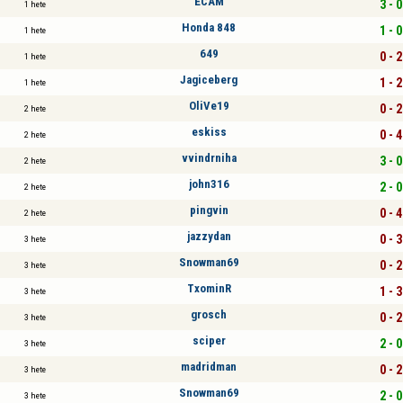
ECAM
3 - 0
1 hete
Honda 848
1 - 0
1 hete
649
0 - 2
1 hete
Jagiceberg
1 - 2
1 hete
OliVe19
0 - 2
2 hete
eskiss
0 - 4
2 hete
vvindrniha
3 - 0
2 hete
john316
2 - 0
2 hete
pingvin
0 - 4
2 hete
jazzydan
0 - 3
3 hete
Snowman69
0 - 2
3 hete
TxominR
1 - 3
3 hete
grosch
0 - 2
3 hete
sciper
2 - 0
3 hete
madridman
0 - 2
3 hete
Snowman69
2 - 0
3 hete