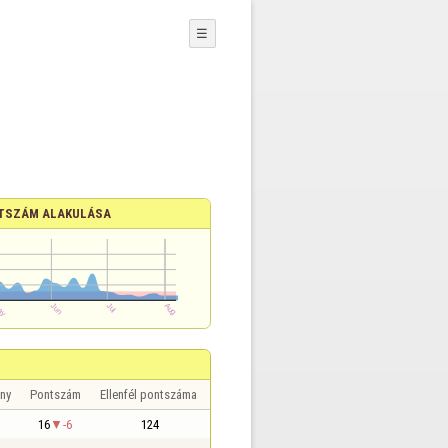
☰
TSZÁM ALAKULÁSA
ny
Pontszám
Ellenfél pontszáma
16
-6
124