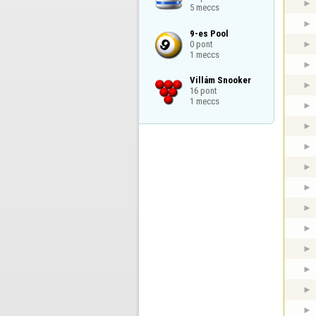
5 meccs
9-es Pool

0 pont

1 meccs
Villám Snooker

16 pont

1 meccs