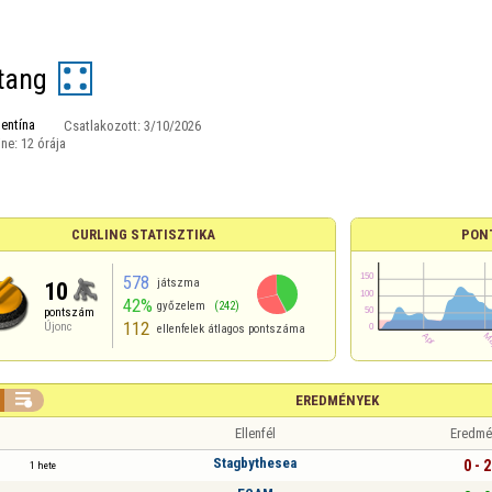
tang
entína
Csatlakozott:
3/10/2026
ine:
12 órája
CURLING STATISZTIKA
PON
578
játszma
10
42%
győzelem
(242)
pontszám
112
Újonc
ellenfelek átlagos pontszáma

EREDMÉNYEK
Ellenfél
Eredmé
Stagbythesea
0 - 2
1 hete