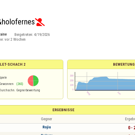
&holofernes

aine
Beigetreten:
4/19/2026
ne:
vor 2 Wochen
LLET-SCHACH 2
BEWERTUNG
Spiele
Gewonnen
(265)
Durchschn. Gegnerbewertung
ERGEBNISSE
Gegner
Ergeb
Rojiu
0 - 