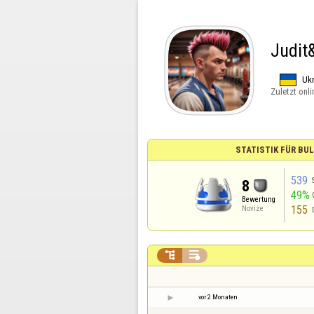
Judit
Ukr
Zuletzt onli
STATISTIK FÜR BU
539
8
49%
Bewertung
155
Novize


vor 2 Monaten