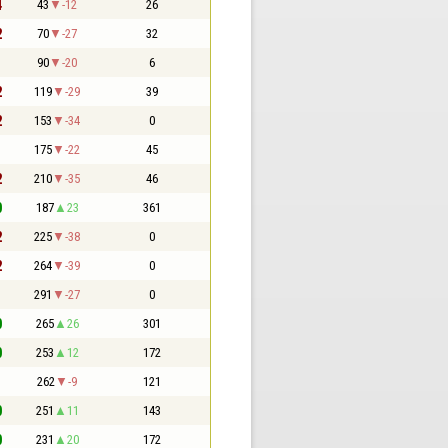
4
43
-12
26
2
70
-27
32
1
90
-20
6
2
119
-29
39
2
153
-34
0
1
175
-22
45
2
210
-35
46
0
187
23
361
2
225
-38
0
2
264
-39
0
1
291
-27
0
0
265
26
301
0
253
12
172
1
262
-9
121
0
251
11
143
0
231
20
172