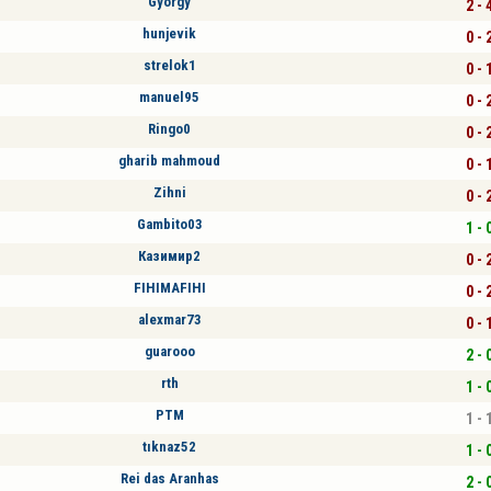
György
2 - 
hunjevik
0 - 
strelok1
0 - 
manuel95
0 - 
Ringo0
0 - 
gharib mahmoud
0 - 
Zihni
0 - 
Gambito03
1 - 
Казимир2
0 - 
FIHIMAFIHI
0 - 
alexmar73
0 - 
guarooo
2 - 
rth
1 - 
PTM
1 - 
tıknaz52
1 - 
Rei das Aranhas
2 - 