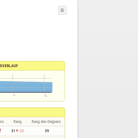
☰
SVERLAUF
nis
Rang
Rang des Gegners
2
31
-23
39