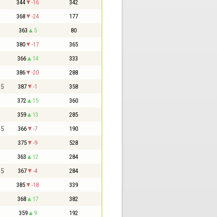
344
-16
342
368
-24
177
363
5
80
380
-17
365
366
14
333
386
-20
288
,5
387
-1
358
372
15
360
359
13
285
,5
366
-7
190
375
-9
528
363
12
284
,5
367
-4
284
385
-18
339
368
17
382
359
9
192