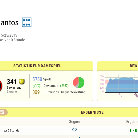
antos
:
5/25/2015
ne:
vor 0 Stunde
STATISTIK FÜR DAMESPIEL
BEW
5758
Spiele
341
51%
Gewonnen
(2957)
Bewertung
309
Experte
Durchschn. Gegnerbewertung

ERGEBNISSE
Gegner
Ergebn
K-2
1 - 0
vor 0 Stunde