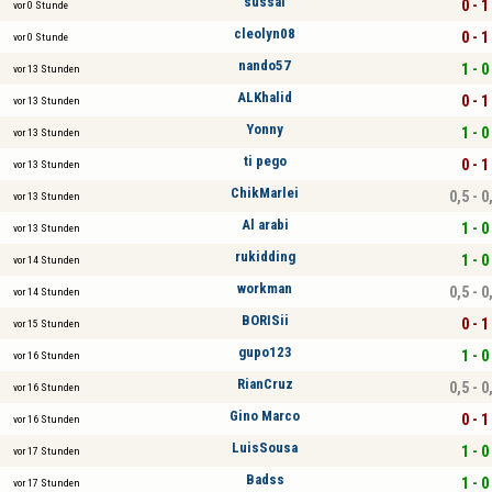
sussal
0 - 1
vor 0 Stunde
cleolyn08
0 - 1
vor 0 Stunde
nando57
1 - 0
vor 13 Stunden
ALKhalid
0 - 1
vor 13 Stunden
Yonny
1 - 0
vor 13 Stunden
ti pego
0 - 1
vor 13 Stunden
ChikMarlei
0,5 - 0
vor 13 Stunden
Al arabi
1 - 0
vor 13 Stunden
rukidding
1 - 0
vor 14 Stunden
workman
0,5 - 0
vor 14 Stunden
BORISii
0 - 1
vor 15 Stunden
gupo123
1 - 0
vor 16 Stunden
RianCruz
0,5 - 0
vor 16 Stunden
Gino Marco
0 - 1
vor 16 Stunden
LuisSousa
1 - 0
vor 17 Stunden
Badss
1 - 0
vor 17 Stunden