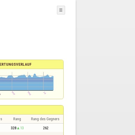
☰
ERTUNGSVERLAUF
is
Rang
Rang des Gegners
328
13
262