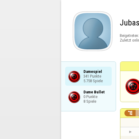
Jubas
Beigetreten
Zuletzt onli
Damespiel

341 Punkte

5.758 Spiele
Dame Bullet

0 Punkte

8 Spiele
