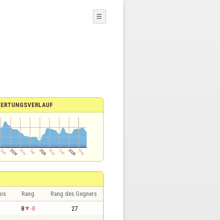
☰
ERTUNGSVERLAUF
nis
Rang
Rang des Gegners
1
8
-8
27