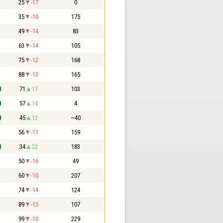
1
25
-17
0
1
35
-10
175
1
49
-14
83
1
63
-14
105
1
75
-12
168
1
88
-13
165
0
71
17
103
0
57
14
4
0
45
12
~40
1
56
-11
159
0
34
22
183
1
50
-16
49
1
60
-10
207
1
74
-14
124
1
89
-15
107
1
99
-10
229