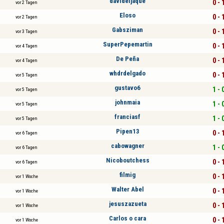
davideljaque
0 - 
vor 2 Tagen
Eloso
0 - 
vor 2 Tagen
Gabsziman
0 - 
vor 3 Tagen
SuperPepemartin
0 - 
vor 4 Tagen
De Peña
0 - 
vor 4 Tagen
whdrdelgado
0 - 
vor 5 Tagen
gustavo6
1 - 
vor 5 Tagen
johnmaia
1 - 
vor 5 Tagen
franciasf
1 - 
vor 5 Tagen
Pipen13
0 - 
vor 6 Tagen
cabowagner
1 - 
vor 6 Tagen
Nicoboutchess
0 - 
vor 6 Tagen
filmig
0 - 
vor 1 Woche
Walter Abel
0 - 
vor 1 Woche
jesuszazueta
0 - 
vor 1 Woche
Carlos o cara
0 - 
vor 1 Woche