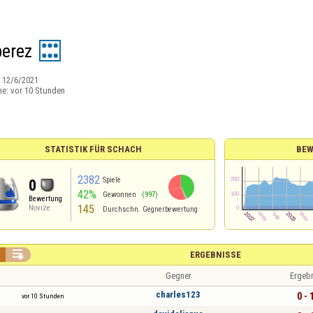
erez
:
12/6/2021
ne:
vor 10 Stunden
STATISTIK FÜR SCHACH
BEW
2382
Spiele
0
42%
Gewonnen
(997)
Bewertung
145
Novize
Durchschn. Gegnerbewertung

ERGEBNISSE
Gegner
Ergeb
charles123
0 - 
vor 10 Stunden