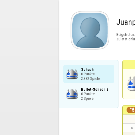
Juanp
Beigetreten
Zuletzt onli
Schach

0 Punkte

2.382 Spiele
Bullet-Schach 2

0 Punkte

2 Spiele
