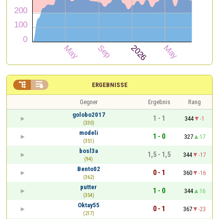


ERGEBNISSE
Gegner
Ergebnis
Rang
golobo2017
1 - 1
344
-1
(330)
modeli
1 - 0
327
17
(351)
bosl3a
1,5 - 1,5
344
-17
(94)
Bento02
0 - 1
360
-16
(362)
putter
1 - 0
344
16
(354)
Oktay55
0 - 1
367
-23
(217)