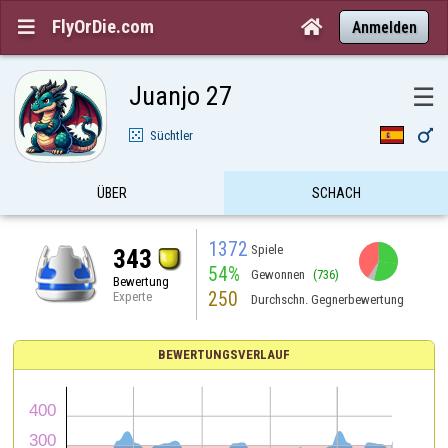
FlyOrDie.com


Anmelden
Juanjo 27
☰

Süchtler
ÜBER
SCHACH
1372
Spiele
343
54%
Gewonnen
(736)
Bewertung
250
Experte
Durchschn. Gegnerbewertung
BEWERTUNGSVERLAUF