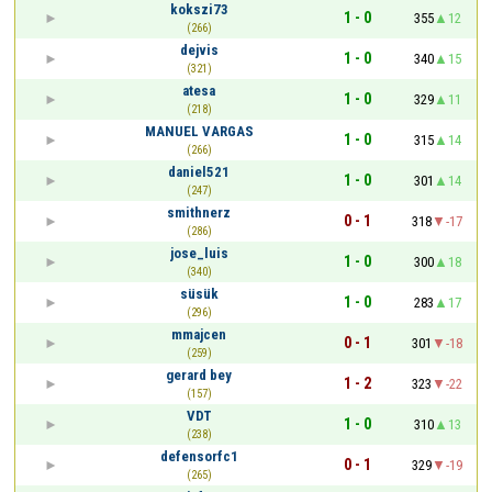
kokszi73
1 - 0
355
12
(266)
dejvis
1 - 0
340
15
(321)
atesa
1 - 0
329
11
(218)
MANUEL VARGAS
1 - 0
315
14
(266)
daniel521
1 - 0
301
14
(247)
smithnerz
0 - 1
318
-17
(286)
jose_luis
1 - 0
300
18
(340)
süsük
1 - 0
283
17
(296)
mmajcen
0 - 1
301
-18
(259)
gerard bey
1 - 2
323
-22
(157)
VDT
1 - 0
310
13
(238)
defensorfc1
0 - 1
329
-19
(265)