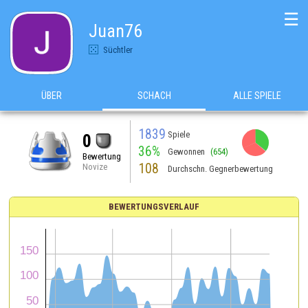
☰
Juan76
Süchtler
ÜBER
SCHACH
ALLE SPIELE
1839
Spiele
0
36%
Gewonnen
(654)
Bewertung
108
Novize
Durchschn. Gegnerbewertung
BEWERTUNGSVERLAUF