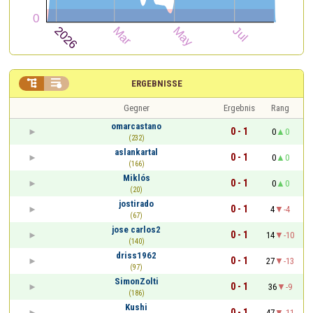


ERGEBNISSE
Gegner
Ergebnis
Rang
omarcastano
0 - 1
0
0
(232)
aslankartal
0 - 1
0
0
(166)
Miklós
0 - 1
0
0
(20)
jostirado
0 - 1
4
-4
(67)
jose carlos2
0 - 1
14
-10
(140)
driss1962
0 - 1
27
-13
(97)
SimonZolti
0 - 1
36
-9
(186)
Kushi
0 - 1
47
-11