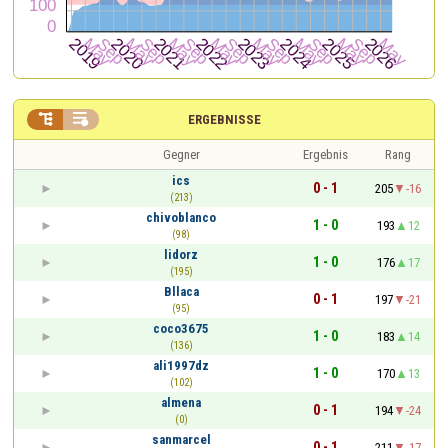


ERGEBNISSE
Gegner
Ergebnis
Rang
ics
0 - 1
205
-16
(213)
chivoblanco
1 - 0
193
12
(98)
lidorz
1 - 0
176
17
(195)
Bllaca
0 - 1
197
-21
(95)
coco3675
1 - 0
183
14
(136)
ali1997dz
1 - 0
170
13
(102)
almena
0 - 1
194
-24
(0)
sanmarcel
0 - 1
211
-17