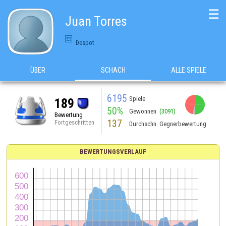
☰
Juan Torres
Despot
ÜBER
SCHACH
ALLE SPIELE
6195
Spiele
189
50%
Gewonnen
(3091)
Bewertung
137
Fortgeschritten
Durchschn. Gegnerbewertung
BEWERTUNGSVERLAUF