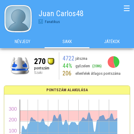
☰
Juan Carlos48
Fanatikus
NÉVJEGY
SAKK
JÁTÉKOK
4722
játszma
270
44%
győzelem
(2086)
pontszám
206
Szaki
ellenfelek átlagos pontszáma
PONTSZÁM ALAKULÁSA