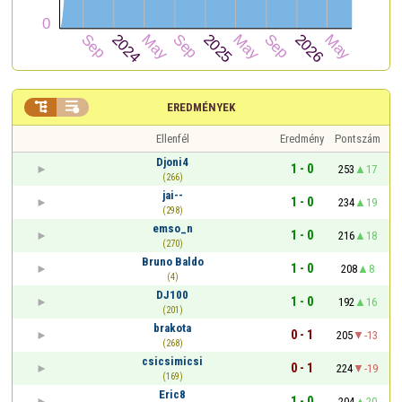


EREDMÉNYEK
Ellenfél
Eredmény
Pontszám
Djoni4
1 - 0
253
17
(266)
jai--
1 - 0
234
19
(298)
emso_n
1 - 0
216
18
(270)
Bruno Baldo
1 - 0
208
8
(4)
DJ100
1 - 0
192
16
(201)
brakota
0 - 1
205
-13
(268)
csicsimicsi
0 - 1
224
-19
(169)
Eric8
1 - 0
204
20