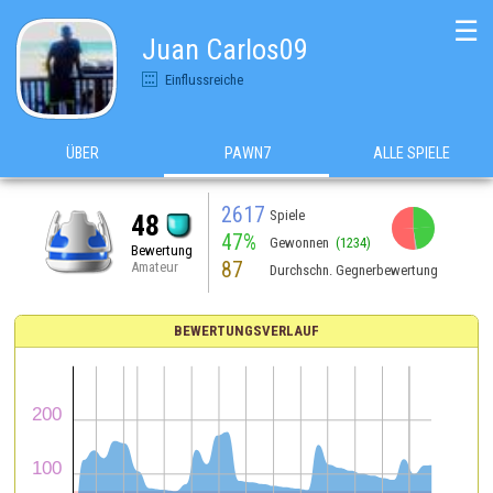
☰
Juan Carlos09
Einflussreiche
ÜBER
PAWN7
ALLE SPIELE
2617
Spiele
48
47%
Gewonnen
(1234)
Bewertung
87
Amateur
Durchschn. Gegnerbewertung
BEWERTUNGSVERLAUF