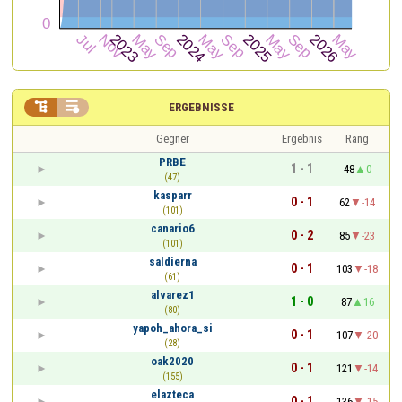


ERGEBNISSE
Gegner
Ergebnis
Rang
PRBE
1 - 1
48
0
(47)
kasparr
0 - 1
62
-14
(101)
canario6
0 - 2
85
-23
(101)
saldierna
0 - 1
103
-18
(61)
alvarez1
1 - 0
87
16
(80)
yapoh_ahora_si
0 - 1
107
-20
(28)
oak2020
0 - 1
121
-14
(155)
elazteca
0 - 1
136
-15