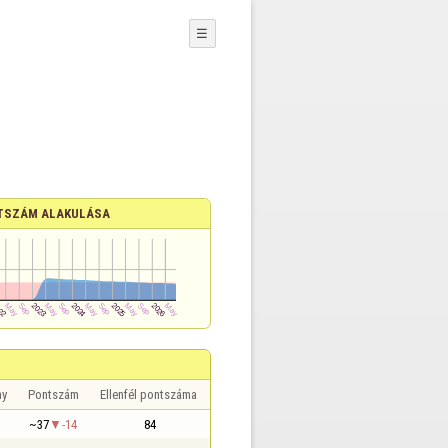
☰
TSZÁM ALAKULÁSA
ny
Pontszám
Ellenfél pontszáma
~37
-14
84