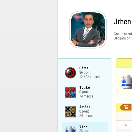
Jrhen
Csatlakozot
Utoljára onl
Dáma

86 pont

12 602 meccs
Tőtike

0 pont

74 meccs
Amőba


0 pont

24 meccs
Sakk

23 pont
