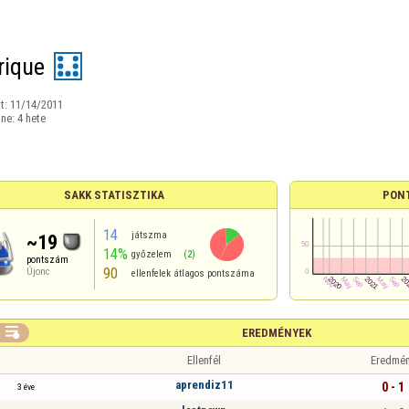
rique
t:
11/14/2011
ine:
4 hete
SAKK STATISZTIKA
PON
14
játszma
~19
14%
győzelem
(2)
pontszám
90
Újonc
ellenfelek átlagos pontszáma

EREDMÉNYEK
Ellenfél
Eredmé
aprendiz11
0 - 1
3 éve