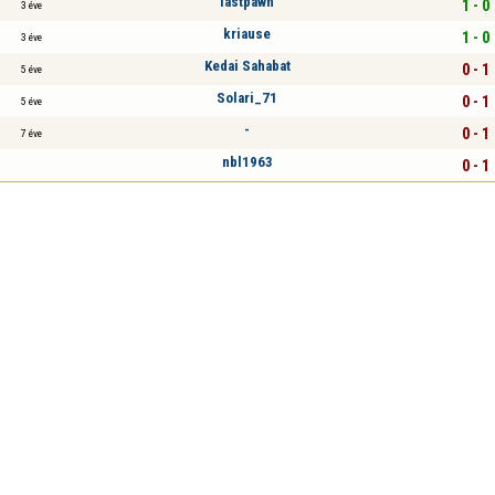
lastpawn
1 - 0
3 éve
kriause
1 - 0
3 éve
Kedai Sahabat
0 - 1
5 éve
Solari_71
0 - 1
5 éve
-
0 - 1
7 éve
nbl1963
0 - 1