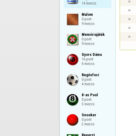
14 meccs
Malom

0 pont

9 meccs
Memóriajáték

0 pont

9 meccs
Gyors Dáma

16 pont

6 meccs
Rugósfoci

0 pont

4 meccs
8-as Pool

0 pont

3 meccs
Snooker

0 pont

2 meccs
Reverzi
