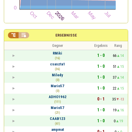


ERGEBNISSE
Gegner
Ergebnis
Rang
RMiki
1 - 0
66
14
(16)
csaszta1
1 - 0
51
15
(36)
Miledy
1 - 0
37
14
(0)
Mario57
1 - 0
22
15
(0)
ADHO1962
0 - 1
35
-13
(111)
Mario57
1 - 0
19
16
(21)
CAAB123
1 - 0
0
19
(61)
ampmat
0 - 1
0
0