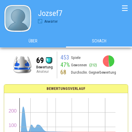
☰
Jozsef7
Anwärter
ÜBER
SCHACH
453
Spiele
69
47%
Gewonnen
(212)
Bewertung
68
Amateur
Durchschn. Gegnerbewertung
BEWERTUNGSVERLAUF