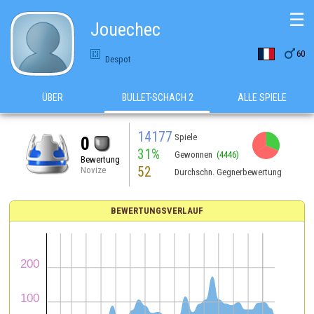
☰
Jouechec

60
Despot
ÜBER
BULLET-SCHACH 2
ALLE SPIELE
14177
Spiele
0
31%
Gewonnen
(4446)
Bewertung
52
Novize
Durchschn. Gegnerbewertung
BEWERTUNGSVERLAUF