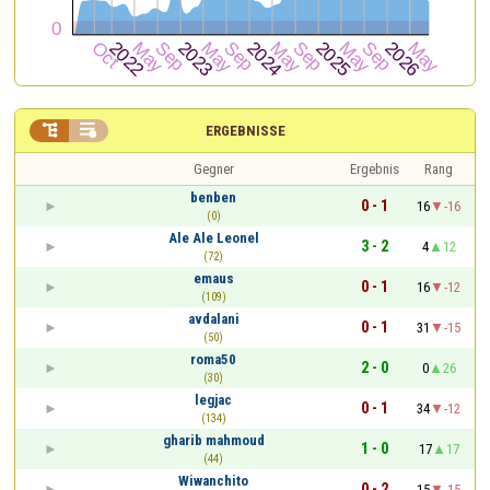


ERGEBNISSE
Gegner
Ergebnis
Rang
benben
0 - 1
16
-16
(0)
Ale Ale Leonel
3 - 2
4
12
(72)
emaus
0 - 1
16
-12
(109)
avdalani
0 - 1
31
-15
(50)
roma50
2 - 0
0
26
(30)
legjac
0 - 1
34
-12
(134)
gharib mahmoud
1 - 0
17
17
(44)
Wiwanchito
0 - 2
15
-15